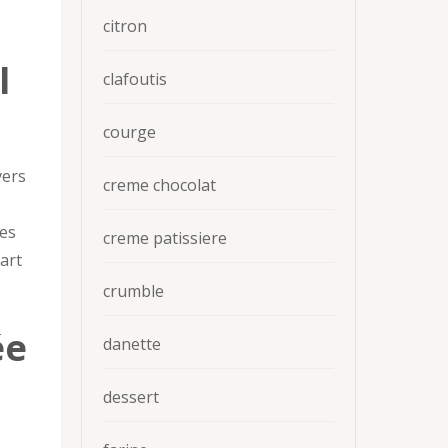
citron
l
clafoutis
courge
vers
creme chocolat
res
creme patissiere
’art
crumble
ée
danette
dessert