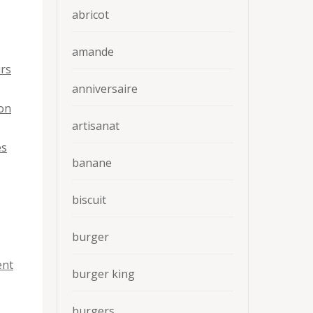
abricot
amande
urs
anniversaire
ion
artisanat
es
banane
biscuit
burger
ent
burger king
burgers