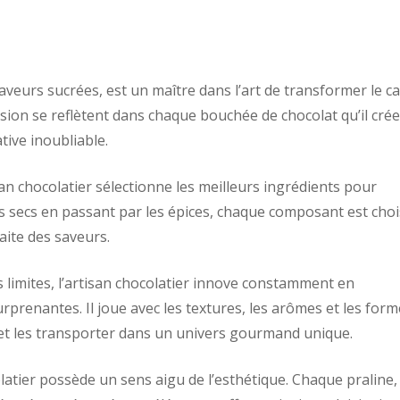
 saveurs sucrées, est un maître dans l’art de transformer le c
ssion se reflètent dans chaque bouchée de chocolat qu’il crée
ive inoubliable.
isan chocolatier sélectionne les meilleurs ingrédients pour
s secs en passant par les épices, chaque composant est choi
ite des saveurs.
ns limites, l’artisan chocolatier innove constamment en
rprenantes. Il joue avec les textures, les arômes et les for
s et les transporter dans un univers gourmand unique.
olatier possède un sens aigu de l’esthétique. Chaque praline,