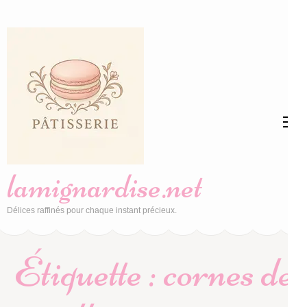
Aller
au
contenu
(Pressez
Entrée)
lamignardise.net
Délices raffinés pour chaque instant précieux.
Étiquette :
cornes de