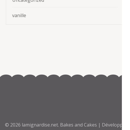
Uncategorized
vanille
© 2026
lamignardise.net
.
Bakes and Cakes | Développé