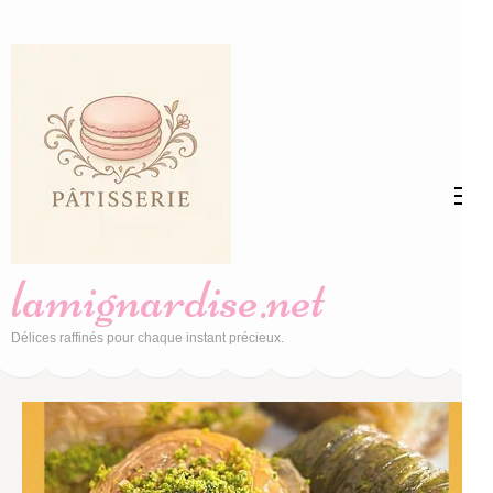
Aller
au
contenu
(Pressez
Entrée)
lamignardise.net
Délices raffinés pour chaque instant précieux.