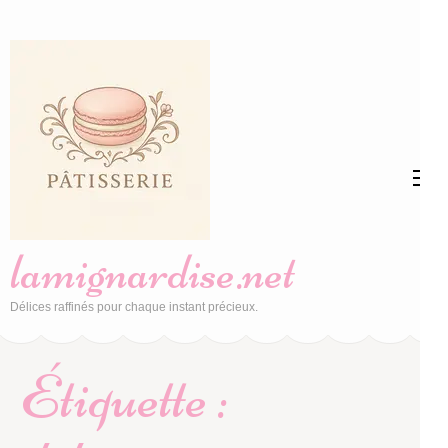
Aller
au
contenu
(Pressez
Entrée)
lamignardise.net
Délices raffinés pour chaque instant précieux.
Étiquette :