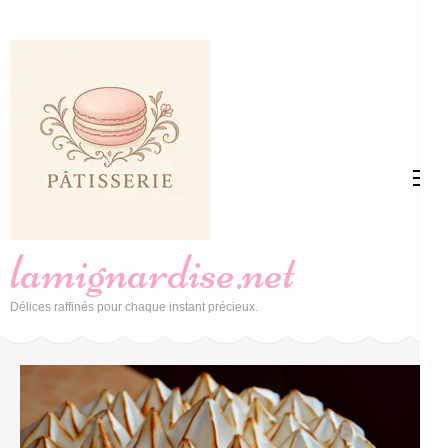
Aller
au
contenu
(Pressez
Entrée)
lamignardise.net
Délices raffinés pour chaque instant précieux.