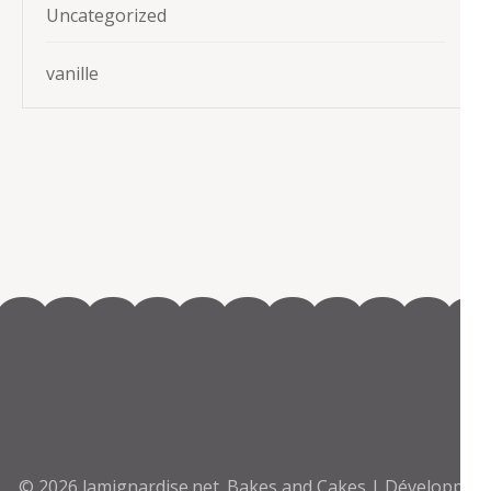
Uncategorized
vanille
© 2026
lamignardise.net
.
Bakes and Cakes | Développé