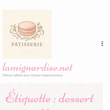
Aller
au
contenu
(Pressez
Entrée)
lamignardise.net
Délices raffinés pour chaque instant précieux.
Étiquette :
dessert