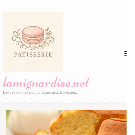
Aller
au
contenu
(Pressez
Entrée)
lamignardise.net
Délices raffinés pour chaque instant précieux.