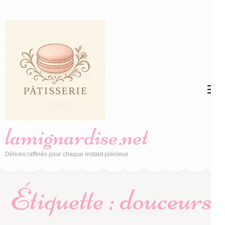
Aller
au
contenu
(Pressez
Entrée)
lamignardise.net
Délices raffinés pour chaque instant précieux.
Étiquette :
douceurs