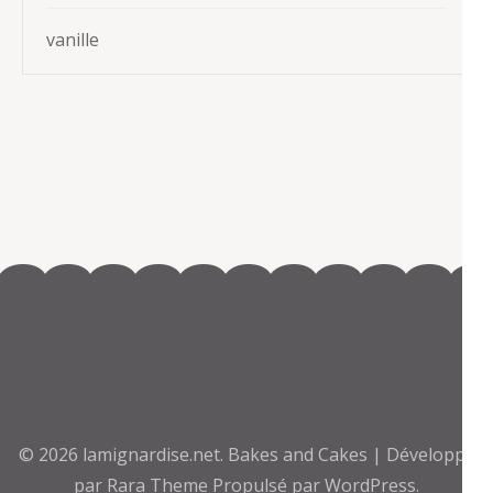
vanille
© 2026
lamignardise.net
.
Bakes and Cakes | Développé
par
Rara Theme
Propulsé par
WordPress.