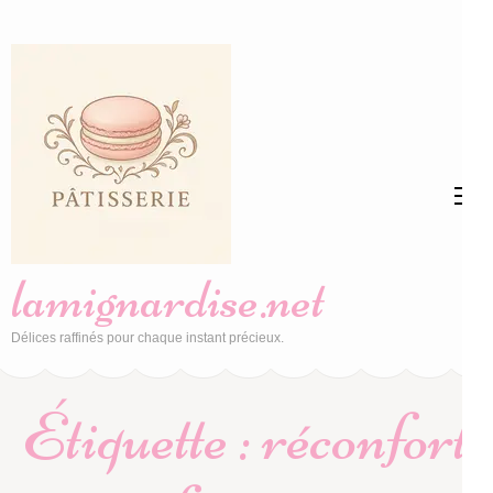
Aller
au
contenu
(Pressez
Entrée)
lamignardise.net
Délices raffinés pour chaque instant précieux.
Étiquette :
réconfort