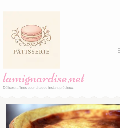
Aller
au
contenu
(Pressez
Entrée)
lamignardise.net
Délices raffinés pour chaque instant précieux.