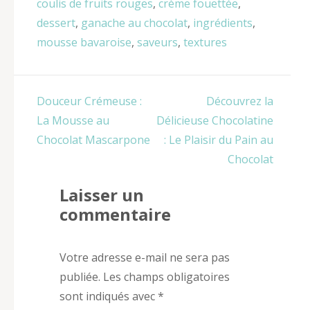
coulis de fruits rouges
,
crème fouettée
,
dessert
,
ganache au chocolat
,
ingrédients
,
mousse bavaroise
,
saveurs
,
textures
Navigation
Douceur Crémeuse :
Découvrez la
de
La Mousse au
Délicieuse Chocolatine
l’article
Chocolat Mascarpone
: Le Plaisir du Pain au
Chocolat
Laisser un
commentaire
Votre adresse e-mail ne sera pas
publiée.
Les champs obligatoires
sont indiqués avec
*