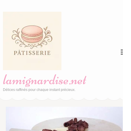
Aller
au
contenu
(Pressez
Entrée)
lamignardise.net
Délices raffinés pour chaque instant précieux.