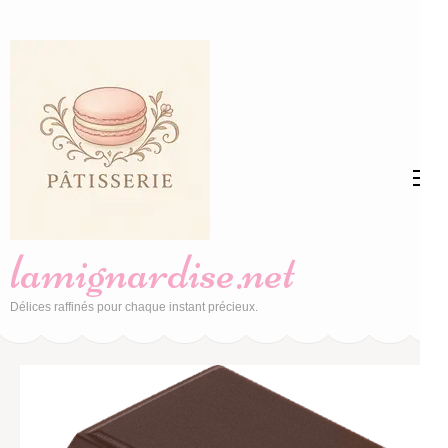
Aller
au
contenu
(Pressez
Entrée)
lamignardise.net
Délices raffinés pour chaque instant précieux.