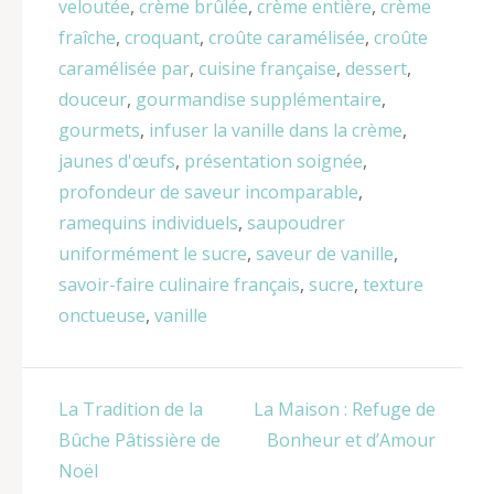
veloutée
,
crème brûlée
,
crème entière
,
crème
fraîche
,
croquant
,
croûte caramélisée
,
croûte
caramélisée par
,
cuisine française
,
dessert
,
douceur
,
gourmandise supplémentaire
,
gourmets
,
infuser la vanille dans la crème
,
jaunes d'œufs
,
présentation soignée
,
profondeur de saveur incomparable
,
ramequins individuels
,
saupoudrer
uniformément le sucre
,
saveur de vanille
,
savoir-faire culinaire français
,
sucre
,
texture
onctueuse
,
vanille
Navigation
La Tradition de la
La Maison : Refuge de
de
Bûche Pâtissière de
Bonheur et d’Amour
l’article
Noël