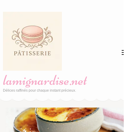
Aller
au
contenu
(Pressez
Entrée)
lamignardise.net
Délices raffinés pour chaque instant précieux.