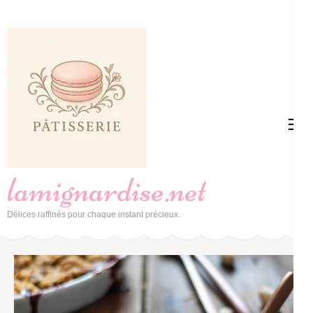
Aller
au
contenu
(Pressez
Entrée)
lamignardise.net
Délices raffinés pour chaque instant précieux.