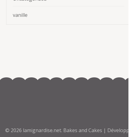
vanille
© 2026
lamignardise.net
.
Bakes and Cakes | Développé