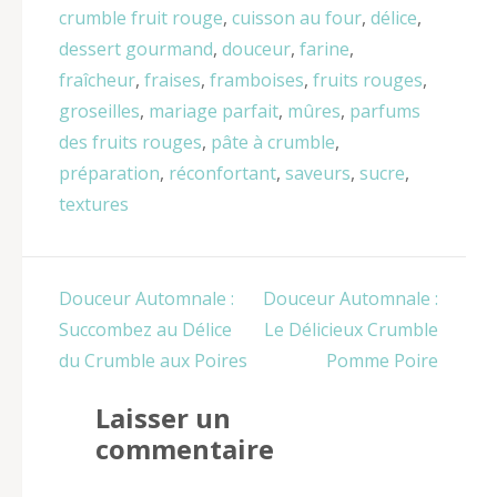
crumble fruit rouge
,
cuisson au four
,
délice
,
dessert gourmand
,
douceur
,
farine
,
fraîcheur
,
fraises
,
framboises
,
fruits rouges
,
groseilles
,
mariage parfait
,
mûres
,
parfums
des fruits rouges
,
pâte à crumble
,
préparation
,
réconfortant
,
saveurs
,
sucre
,
textures
Navigation
Douceur Automnale :
Douceur Automnale :
de
Succombez au Délice
Le Délicieux Crumble
l’article
du Crumble aux Poires
Pomme Poire
Laisser un
commentaire