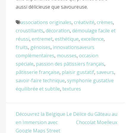
aussi délicieuse que savoureuse.
associations originales
,
créativité
,
crèmes
,
croustillants
,
décoration
,
démoulage facile et
réussi
,
entremet
,
esthétique
,
excellence
,
fruits
,
génoises
,
innovationsaveurs
complémentaires
,
mousses
,
occasion
spéciale
,
passion des pâtissiers français
,
pâtisserie française
,
plaisir gustatif
,
saveurs
,
savoir-faire technique
,
symphonie gustative
équilibrée et subtile
,
textures
Navigation
Découvrez la Belgique
Le Délice du Gâteau au
de
en Immersion avec
Chocolat Moelleux
l’article
Google Maps Street