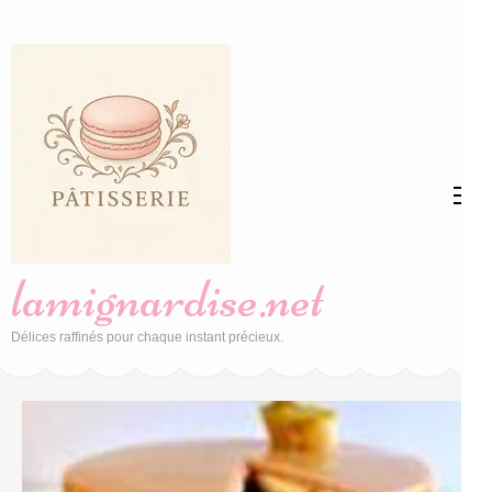
Aller
au
contenu
(Pressez
Entrée)
lamignardise.net
Délices raffinés pour chaque instant précieux.