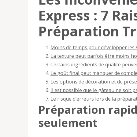
Express : 7 Ra
Préparation Tr
Moins de temps pour développer les s
La texture peut parfois être moins h
Certains ingrédients de qualité peuve
Le goût final peut manquer de comple
Les options de décoration et de prése
Il est possible que le gâteau ne soit
Le risque d’erreurs lors de la préparat
Préparation rapi
seulement