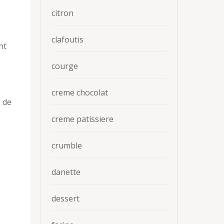
citron
clafoutis
nt
courge
creme chocolat
s de
creme patissiere
crumble
danette
dessert