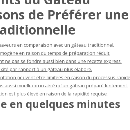
isons de Préférer une
aditionnelle
aveurs en comparaison avec un gâteau traditionnel.
omogène en raison du temps de préparation réduit.
nt ne pas se fondre aussi bien dans une recette express.
xité par rapport à un gâteau plus élaboré.
ntation peuvent être limitées en raison du processus rapide
 pas aussi moelleux ou aéré qu’un gâteau préparé lentement.
ion est plus élevé en raison de la rapidité requise.
de en quelques minutes