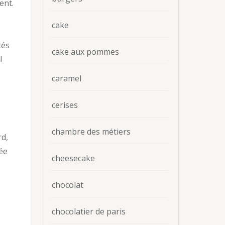
ent.
cake
tés
cake aux pommes
!
caramel
cerises
chambre des métiers
rd,
rée
cheesecake
chocolat
chocolatier de paris