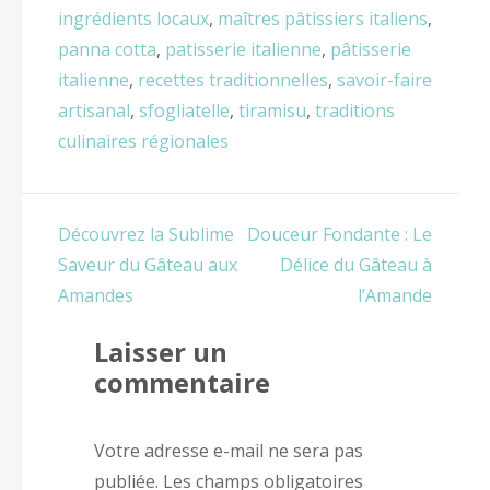
ingrédients locaux
,
maîtres pâtissiers italiens
,
panna cotta
,
patisserie italienne
,
pâtisserie
italienne
,
recettes traditionnelles
,
savoir-faire
artisanal
,
sfogliatelle
,
tiramisu
,
traditions
culinaires régionales
Navigation
Découvrez la Sublime
Douceur Fondante : Le
de
Saveur du Gâteau aux
Délice du Gâteau à
l’article
Amandes
l’Amande
Laisser un
commentaire
Votre adresse e-mail ne sera pas
publiée.
Les champs obligatoires