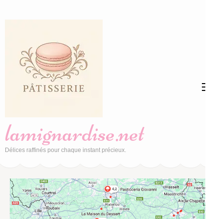
Aller
au
contenu
(Pressez
Entrée)
lamignardise.net
Délices raffinés pour chaque instant précieux.