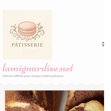
Aller
au
contenu
(Pressez
Entrée)
lamignardise.net
Délices raffinés pour chaque instant précieux.