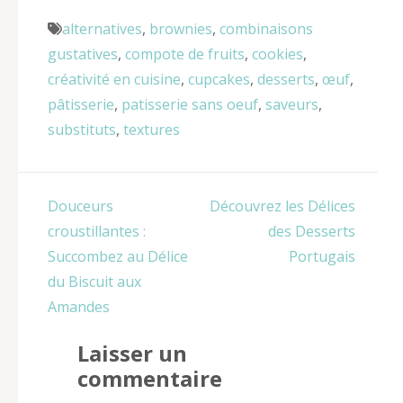
alternatives
,
brownies
,
combinaisons
gustatives
,
compote de fruits
,
cookies
,
créativité en cuisine
,
cupcakes
,
desserts
,
œuf
,
pâtisserie
,
patisserie sans oeuf
,
saveurs
,
substituts
,
textures
Navigation
Douceurs
Découvrez les Délices
de
croustillantes :
des Desserts
l’article
Succombez au Délice
Portugais
du Biscuit aux
Amandes
Laisser un
commentaire