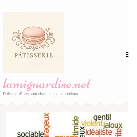
Aller
au
contenu
(Pressez
Entrée)
lamignardise.net
Délices raffinés pour chaque instant précieux.