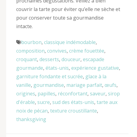
prochaines dégustations. Veillez à bien
couvrir la tarte pour éviter qu’elle ne sèche et
pour conserver toute sa gourmandise
intacte.
bourbon
,
classique indémodable
,
composition
,
convives
,
crème fouettée
,
croquant
,
desserts
,
douceur
,
escapade
gourmande
,
états-unis
,
expérience gustative
,
garniture fondante et sucrée
,
glace à la
vanille
,
gourmandise
,
mariage parfait
,
œufs
,
origines
,
papilles
,
réconfortant
,
saveur
,
sirop
d'érable
,
sucre
,
sud des états-unis
,
tarte aux
noix de pécan
,
texture croustillante
,
thanksgiving