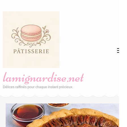
Aller
au
contenu
(Pressez
Entrée)
lamignardise.net
Délices raffinés pour chaque instant précieux.