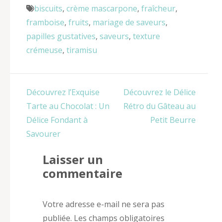
biscuits
,
crème mascarpone
,
fraîcheur
,
framboise
,
fruits
,
mariage de saveurs
,
papilles gustatives
,
saveurs
,
texture
crémeuse
,
tiramisu
Navigation
Découvrez l’Exquise
Découvrez le Délice
de
Tarte au Chocolat : Un
Rétro du Gâteau au
l’article
Délice Fondant à
Petit Beurre
Savourer
Laisser un
commentaire
Votre adresse e-mail ne sera pas
publiée.
Les champs obligatoires