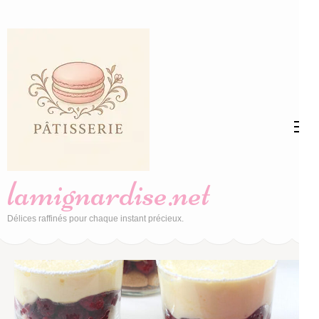
Aller
au
contenu
(Pressez
Entrée)
lamignardise.net
Délices raffinés pour chaque instant précieux.