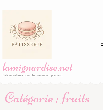
Aller
au
contenu
(Pressez
Entrée)
lamignardise.net
Délices raffinés pour chaque instant précieux.
Catégorie :
fruits