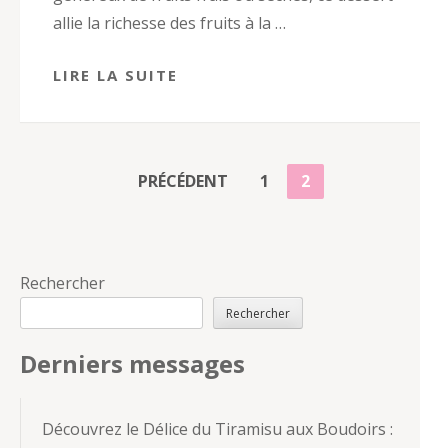
allie la richesse des fruits à la …
LIRE LA SUITE
PAGINATION
PAGE
PAGE
PRÉCÉDENT
1
2
DES
PUBLICATIONS
Rechercher
Rechercher
Derniers messages
Découvrez le Délice du Tiramisu aux Boudoirs :