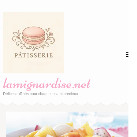
Aller
au
contenu
(Pressez
Entrée)
lamignardise.net
Délices raffinés pour chaque instant précieux.