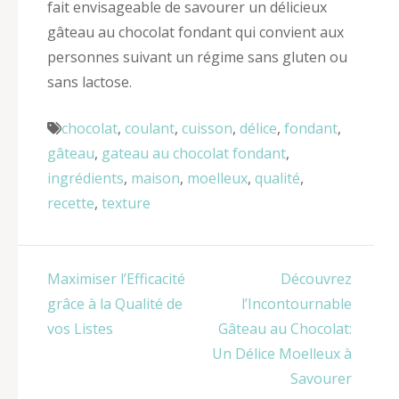
fait envisageable de savourer un délicieux
gâteau au chocolat fondant qui convient aux
personnes suivant un régime sans gluten ou
sans lactose.
chocolat
,
coulant
,
cuisson
,
délice
,
fondant
,
gâteau
,
gateau au chocolat fondant
,
ingrédients
,
maison
,
moelleux
,
qualité
,
recette
,
texture
Navigation
Maximiser l’Efficacité
Découvrez
de
grâce à la Qualité de
l’Incontournable
l’article
vos Listes
Gâteau au Chocolat:
Un Délice Moelleux à
Savourer