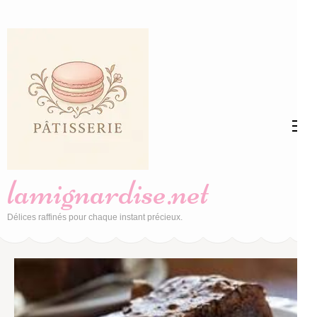
Aller
au
contenu
(Pressez
Entrée)
lamignardise.net
Délices raffinés pour chaque instant précieux.