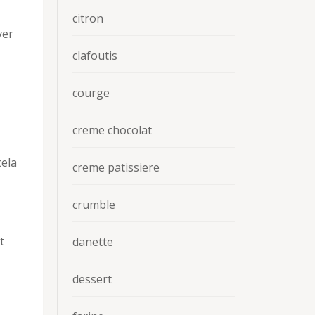
citron
ver
clafoutis
courge
creme chocolat
cela
creme patissiere
crumble
t
danette
dessert