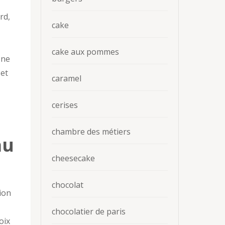
rd,
cake
cake aux pommes
 ne
 et
caramel
cerises
chambre des métiers
au
cheesecake
chocolat
tion
chocolatier de paris
oix