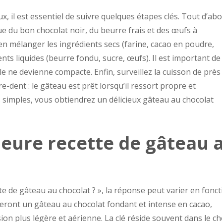
, il est essentiel de suivre quelques étapes clés. Tout d’abo
que du bon chocolat noir, du beurre frais et des œufs à
en mélanger les ingrédients secs (farine, cacao en poudre,
nts liquides (beurre fondu, sucre, œufs). Il est important de
le ne devienne compacte. Enfin, surveillez la cuisson de près
re-dent : le gâteau est prêt lorsqu’il ressort propre et
 simples, vous obtiendrez un délicieux gâteau au chocolat
lleure recette de gâteau 
tte de gâteau au chocolat ? », la réponse peut varier en fonc
eront un gâteau au chocolat fondant et intense en cacao,
on plus légère et aérienne. La clé réside souvent dans le ch