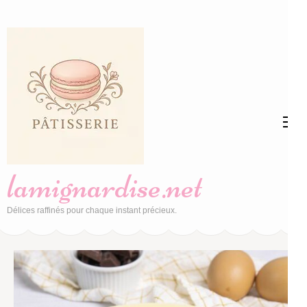
Aller
au
contenu
(Pressez
Entrée)
lamignardise.net
Délices raffinés pour chaque instant précieux.