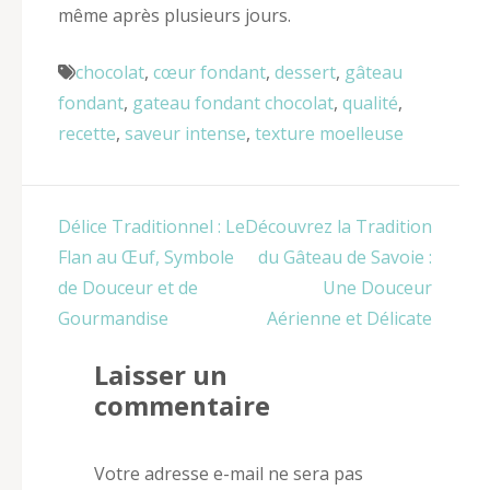
même après plusieurs jours.
chocolat
,
cœur fondant
,
dessert
,
gâteau
fondant
,
gateau fondant chocolat
,
qualité
,
recette
,
saveur intense
,
texture moelleuse
Navigation
Délice Traditionnel : Le
Découvrez la Tradition
de
Flan au Œuf, Symbole
du Gâteau de Savoie :
l’article
de Douceur et de
Une Douceur
Gourmandise
Aérienne et Délicate
Laisser un
commentaire
Votre adresse e-mail ne sera pas