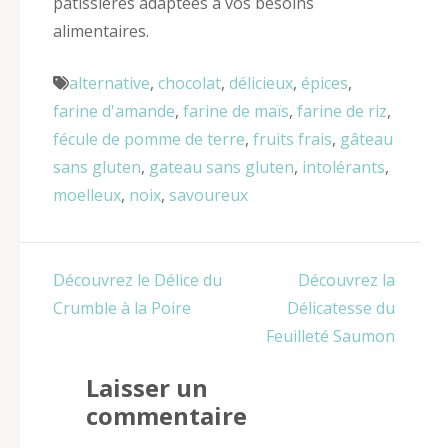
pâtissières adaptées à vos besoins
alimentaires.
alternative
,
chocolat
,
délicieux
,
épices
,
farine d'amande
,
farine de maïs
,
farine de riz
,
fécule de pomme de terre
,
fruits frais
,
gâteau
sans gluten
,
gateau sans gluten
,
intolérants
,
moelleux
,
noix
,
savoureux
Navigation
Découvrez le Délice du
Découvrez la
de
Crumble à la Poire
Délicatesse du
l’article
Feuilleté Saumon
Laisser un
commentaire