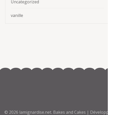
Uncategorized
vanille
© 2026
lamignardise.net
.
Bakes and Cakes | Développé