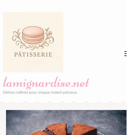
Aller
au
contenu
(Pressez
Entrée)
lamignardise.net
Délices raffinés pour chaque instant précieux.