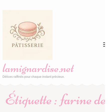
Aller
au
contenu
(Pressez
Entrée)
lamignardise.net
Délices raffinés pour chaque instant précieux.
Étiquette :
farine de