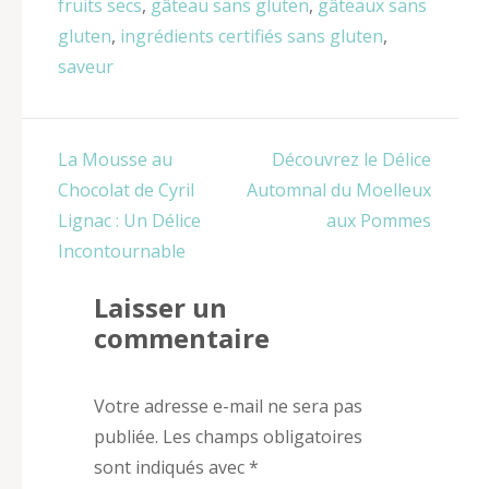
fruits secs
,
gâteau sans gluten
,
gâteaux sans
gluten
,
ingrédients certifiés sans gluten
,
saveur
Navigation
La Mousse au
Découvrez le Délice
de
Chocolat de Cyril
Automnal du Moelleux
l’article
Lignac : Un Délice
aux Pommes
Incontournable
Laisser un
commentaire
Votre adresse e-mail ne sera pas
publiée.
Les champs obligatoires
sont indiqués avec
*