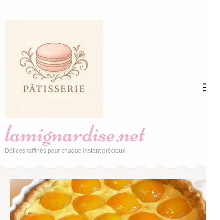
Aller
au
contenu
(Pressez
Entrée)
lamignardise.net
Délices raffinés pour chaque instant précieux.