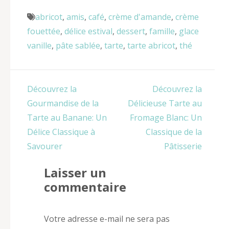
abricot
,
amis
,
café
,
crème d'amande
,
crème
fouettée
,
délice estival
,
dessert
,
famille
,
glace
vanille
,
pâte sablée
,
tarte
,
tarte abricot
,
thé
Navigation
Découvrez la
Découvrez la
de
Gourmandise de la
Délicieuse Tarte au
l’article
Tarte au Banane: Un
Fromage Blanc: Un
Délice Classique à
Classique de la
Savourer
Pâtisserie
Laisser un
commentaire
Votre adresse e-mail ne sera pas