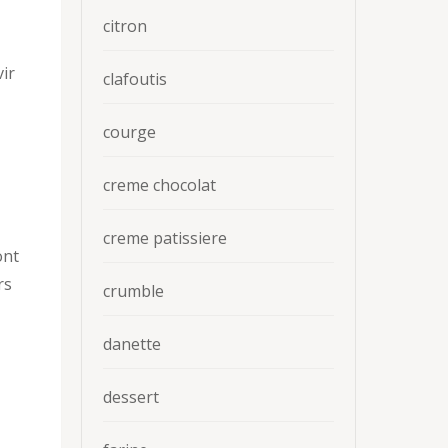
citron
vir
clafoutis
courge
creme chocolat
creme patissiere
ont
rs
crumble
danette
dessert