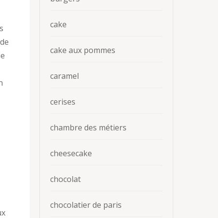
cake
s
 de
cake aux pommes
ue
caramel
n
cerises
chambre des métiers
cheesecake
chocolat
chocolatier de paris
ux