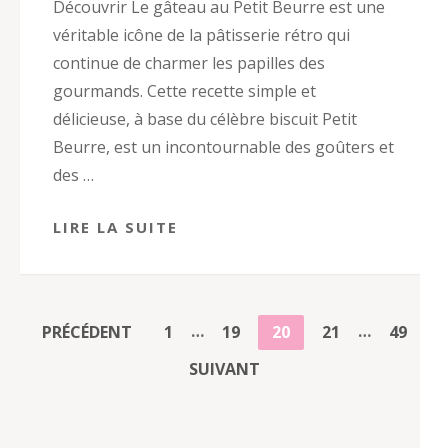
Découvrir Le gâteau au Petit Beurre est une
véritable icône de la pâtisserie rétro qui
continue de charmer les papilles des
gourmands. Cette recette simple et
délicieuse, à base du célèbre biscuit Petit
Beurre, est un incontournable des goûters et
des …
LIRE LA SUITE
PAGINATION
…
…
PAGE
PAGE
PAGE
PAGE
PAGE
PRÉCÉDENT
1
19
20
21
49
DES
SUIVANT
PUBLICATIONS