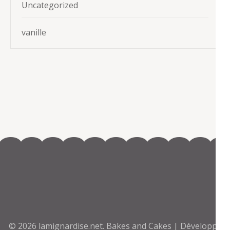
Uncategorized
vanille
© 2026
lamignardise.net
.
Bakes and Cakes | Développé