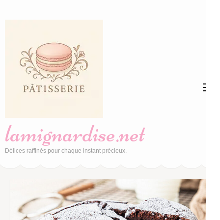
Aller
au
contenu
(Pressez
Entrée)
lamignardise.net
Délices raffinés pour chaque instant précieux.