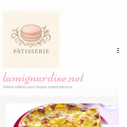
Aller
au
contenu
(Pressez
Entrée)
lamignardise.net
Délices raffinés pour chaque instant précieux.