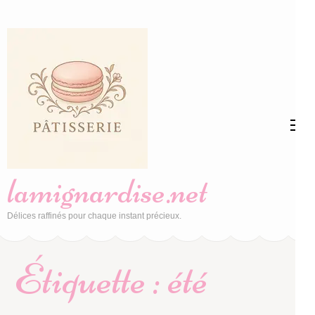
Aller
au
contenu
(Pressez
Entrée)
lamignardise.net
Délices raffinés pour chaque instant précieux.
Étiquette :
été