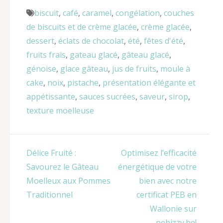
biscuit
,
café
,
caramel
,
congélation
,
couches
de biscuits et de crème glacée
,
crème glacée
,
dessert
,
éclats de chocolat
,
été
,
fêtes d'été
,
fruits frais
,
gateau glacé
,
gâteau glacé
,
génoise
,
glace gâteau
,
jus de fruits
,
moule à
cake
,
noix
,
pistache
,
présentation élégante et
appétissante
,
sauces sucrées
,
saveur
,
sirop
,
texture moelleuse
Navigation
Délice Fruité :
Optimisez l’efficacité
de
Savourez le Gâteau
énergétique de votre
l’article
Moelleux aux Pommes
bien avec notre
Traditionnel
certificat PEB en
Wallonie sur
pebizzy.be!