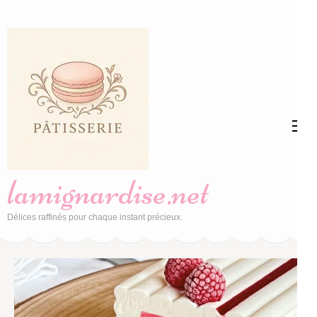
Aller
au
contenu
(Pressez
Entrée)
lamignardise.net
Délices raffinés pour chaque instant précieux.