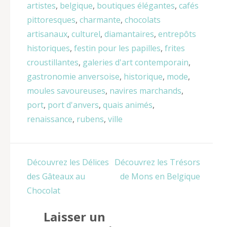
artistes
,
belgique
,
boutiques élégantes
,
cafés
pittoresques
,
charmante
,
chocolats
artisanaux
,
culturel
,
diamantaires
,
entrepôts
historiques
,
festin pour les papilles
,
frites
croustillantes
,
galeries d'art contemporain
,
gastronomie anversoise
,
historique
,
mode
,
moules savoureuses
,
navires marchands
,
port
,
port d'anvers
,
quais animés
,
renaissance
,
rubens
,
ville
Navigation
Découvrez les Délices
Découvrez les Trésors
de
des Gâteaux au
de Mons en Belgique
l’article
Chocolat
Laisser un