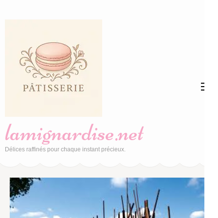
Aller
au
contenu
(Pressez
Entrée)
lamignardise.net
Délices raffinés pour chaque instant précieux.