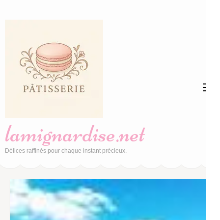
Aller
au
contenu
(Pressez
Entrée)
lamignardise.net
Délices raffinés pour chaque instant précieux.