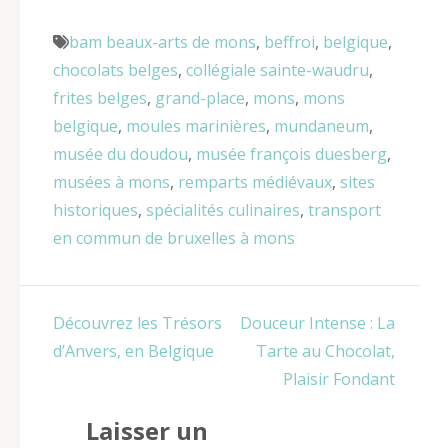
bam beaux-arts de mons
,
beffroi
,
belgique
,
chocolats belges
,
collégiale sainte-waudru
,
frites belges
,
grand-place
,
mons
,
mons
belgique
,
moules marinières
,
mundaneum
,
musée du doudou
,
musée françois duesberg
,
musées à mons
,
remparts médiévaux
,
sites
historiques
,
spécialités culinaires
,
transport
en commun de bruxelles à mons
Navigation
Découvrez les Trésors
Douceur Intense : La
de
d’Anvers, en Belgique
Tarte au Chocolat,
l’article
Plaisir Fondant
Laisser un