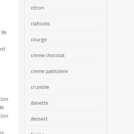
citron
clafoutis
s de
courge
est
creme chocolat
creme patissiere
crumble
tion
danette
de
tion
dessert
es