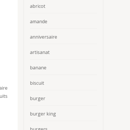
abricot
amande
anniversaire
artisanat
banane
biscuit
aire
uits
burger
burger king
burgers