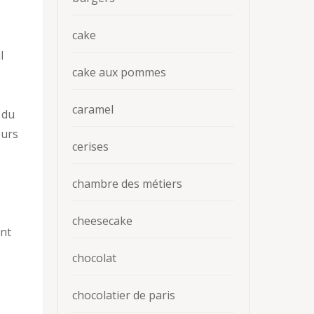
cake
l
cake aux pommes
caramel
 du
eurs
cerises
chambre des métiers
cheesecake
ent
chocolat
chocolatier de paris