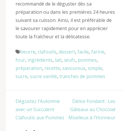
recommandé de le déguster dès sa
préparation ou dans les premières 24 heures
suivant sa cuisson. Ainsi, il est préférable de
le savourer rapidement pour en apprécier
toute la fraîcheur et la délicatesse.
beurre
,
clafoutis
,
dessert
,
facile
,
farine
,
four
,
ingrédients
,
lait
,
œufs
,
pommes
,
préparation
,
recette
,
savoureux
,
simple
,
sucre
,
sucre vanillé
,
tranches de pommes
Navigation
Dégustez l’Automne
Délice Fondant : Les
de
avec un Succulent
Gâteaux au Chocolat
l’article
Clafoutis aux Pommes
Moelleux à l’Honneur