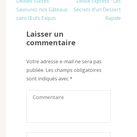
Navigation
Délices Sucrés:
Délice Express : Les
de
Savourez nos Gâteaux
Secrets d’un Dessert
l’article
sans Œufs Exquis
Rapide
Laisser un
commentaire
Votre adresse e-mail ne sera pas
publiée.
Les champs obligatoires
sont indiqués avec
*