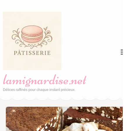
Aller
au
contenu
(Pressez
Entrée)
lamignardise.net
Délices raffinés pour chaque instant précieux.