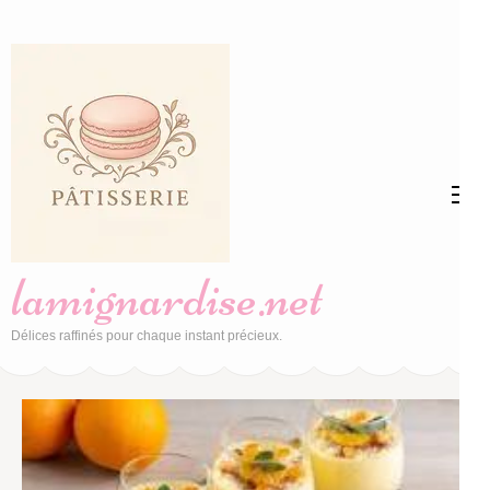
Aller
au
contenu
(Pressez
Entrée)
lamignardise.net
Délices raffinés pour chaque instant précieux.