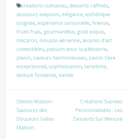
créations culinaires
,
desserts raffinés
,
douceurs exquises
,
élégance
,
esthétique
soignée
,
expérience sensorielle
,
finesse
,
fruits frais
,
gourmandise
,
goût exquis
,
macaron
,
mousse aérienne
,
œuvres d'art
comestibles
,
passion pour la pâtisserie
,
plaisir
,
saveurs harmonieuses
,
savoir-faire
exceptionnel
,
sophistication
,
tartelette
,
texture fondante
,
vanille
Navigation
Délices Maison :
Créations Sucrées
de
Savourez des
Personnalisées : Les
l’article
Douceurs Faites
Desserts Sur Mesure
Maison