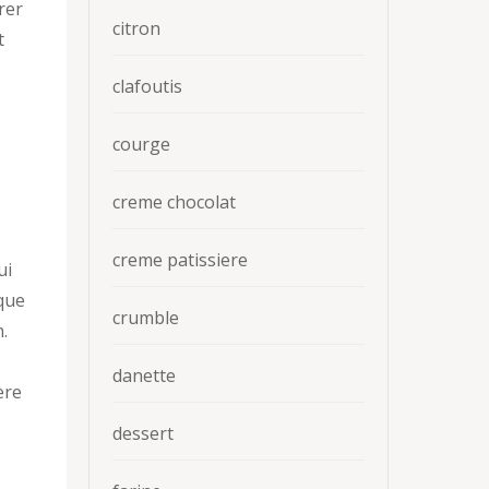
rer
citron
t
clafoutis
courge
creme chocolat
creme patissiere
ui
 que
crumble
.
danette
ère
dessert