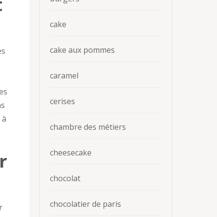
t
cake
cake aux pommes
es
caramel
es
cerises
ns
 à
chambre des métiers
cheesecake
r
chocolat
chocolatier de paris
r