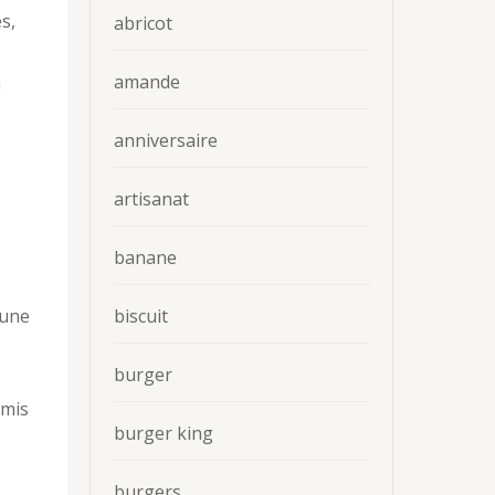
s,
abricot
amande
a
anniversaire
artisanat
banane
biscuit
 une
burger
 mis
burger king
burgers