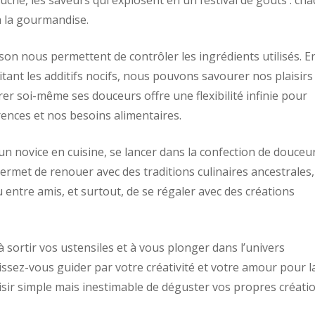
uche, les saveurs qui explosent en un festival de goûts : ch
à la gourmandise.
son nous permettent de contrôler les ingrédients utilisés. E
itant les additifs nocifs, nous pouvons savourer nos plaisirs
rer soi-même ses douceurs offre une flexibilité infinie pour
rences et nos besoins alimentaires.
 novice en cuisine, se lancer dans la confection de douceu
ermet de renouer avec des traditions culinaires ancestrales,
entre amis, et surtout, de se régaler avec des créations
, à sortir vos ustensiles et à vous plonger dans l’univers
ssez-vous guider par votre créativité et votre amour pour l
aisir simple mais inestimable de déguster vos propres créati