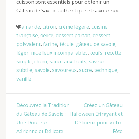
cuisson sont essentiels pour obtenir un
Gâteau de Savoie authentique et savoureux.
amande
,
citron
,
crème légère
,
cuisine
française
,
délice
,
dessert parfait
,
dessert
polyvalent
,
farine
,
fécule
,
gâteau de savoie
,
léger
,
moelleux incomparables
,
œufs
,
recette
simple
,
rhum
,
sauce aux fruits
,
saveur
subtile
,
savoie
,
savoureux
,
sucre
,
technique
,
vanille
Navigation
Découvrez la Tradition
Créez un Gâteau
de
du Gâteau de Savoie :
Halloween Effrayant et
l’article
Une Douceur
Délicieux pour Votre
Aérienne et Délicate
Fête