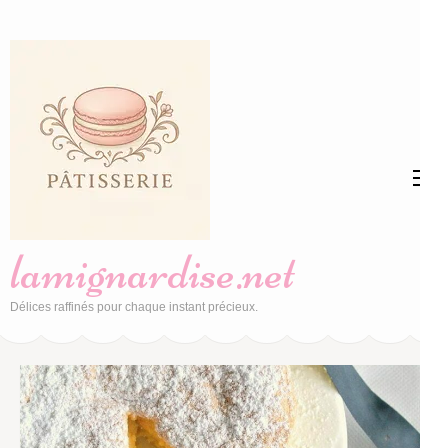
Aller
au
contenu
(Pressez
Entrée)
lamignardise.net
Délices raffinés pour chaque instant précieux.