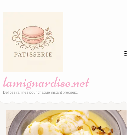
Aller
au
contenu
(Pressez
Entrée)
lamignardise.net
Délices raffinés pour chaque instant précieux.