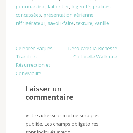
gourmandise
,
lait entier
,
légèreté
,
pralines
concassées
,
présentation aérienne
,
réfrigérateur
,
savoir-faire
,
texture
,
vanille
Navigation
Célébrer Pâques :
Découvrez la Richesse
de
Tradition,
Culturelle Wallonne
l’article
Résurrection et
Convivialité
Laisser un
commentaire
Votre adresse e-mail ne sera pas
publiée.
Les champs obligatoires
sont indiqués avec
*