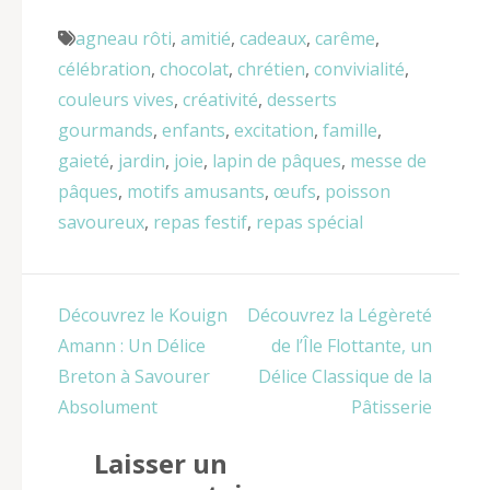
agneau rôti
,
amitié
,
cadeaux
,
carême
,
célébration
,
chocolat
,
chrétien
,
convivialité
,
couleurs vives
,
créativité
,
desserts
gourmands
,
enfants
,
excitation
,
famille
,
gaieté
,
jardin
,
joie
,
lapin de pâques
,
messe de
pâques
,
motifs amusants
,
œufs
,
poisson
savoureux
,
repas festif
,
repas spécial
Navigation
Découvrez le Kouign
Découvrez la Légèreté
de
Amann : Un Délice
de l’Île Flottante, un
l’article
Breton à Savourer
Délice Classique de la
Absolument
Pâtisserie
Laisser un