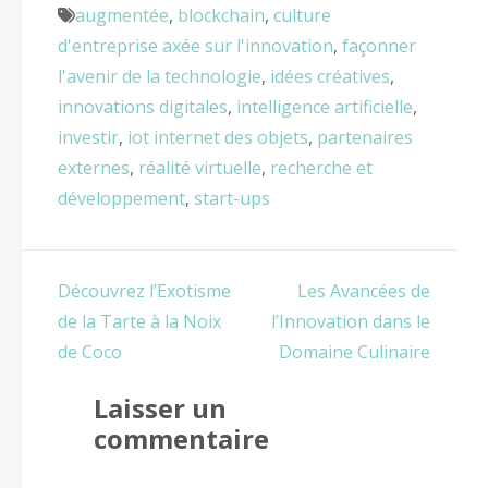
augmentée
,
blockchain
,
culture
d'entreprise axée sur l'innovation
,
façonner
l'avenir de la technologie
,
idées créatives
,
innovations digitales
,
intelligence artificielle
,
investir
,
iot internet des objets
,
partenaires
externes
,
réalité virtuelle
,
recherche et
développement
,
start-ups
Navigation
Découvrez l’Exotisme
Les Avancées de
de
de la Tarte à la Noix
l’Innovation dans le
l’article
de Coco
Domaine Culinaire
Laisser un
commentaire