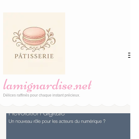
Aller
au
contenu
(Pressez
Entrée)
lamignardise.net
Délices raffinés pour chaque instant précieux.