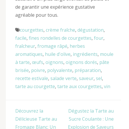
de garantir une expérience gustative
agréable pour tous.
courgettes
,
crème fraîche
,
dégustation
,
facile
,
fines rondelles de courgettes
,
four
,
fraîcheur
,
fromage râpé
,
herbes
aromatiques
,
huile d'olive
,
ingrédients
,
moule
à tarte
,
œufs
,
oignons
,
oignons dorés
,
pâte
brisée
,
poivre
,
polyvalente
,
préparation
,
recette estivale
,
salade verte
,
saveur
,
sel
,
tarte au courgette
,
tarte aux courgettes
,
vin
Navigation
Découvrez la
Dégustez la Tarte au
de
Délicieuse Tarte au
Sucre Coulante : Une
l’article
Fromage Blanc: Un
Explosion de Saveurs