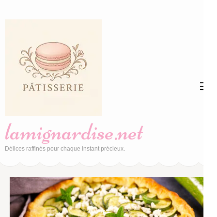
Aller
au
contenu
(Pressez
Entrée)
lamignardise.net
Délices raffinés pour chaque instant précieux.