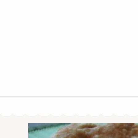
Aller
au
contenu
(Pressez
Entrée)