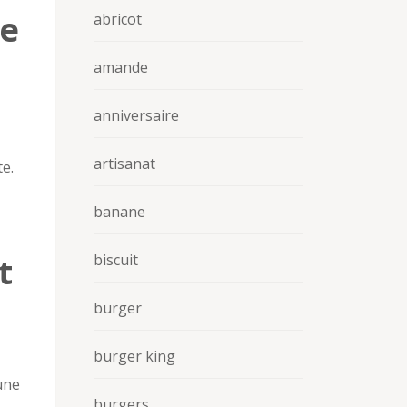
re
abricot
amande
anniversaire
artisanat
te.
banane
biscuit
t
burger
burger king
une
burgers