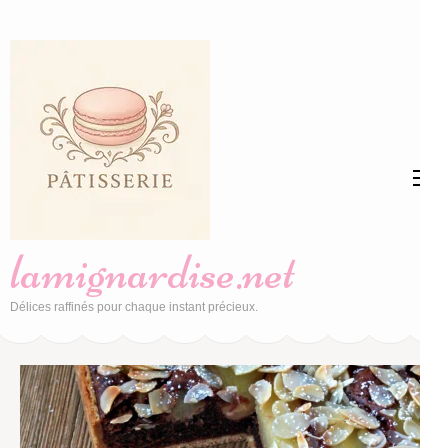
Aller
au
contenu
(Pressez
Entrée)
lamignardise.net
Délices raffinés pour chaque instant précieux.