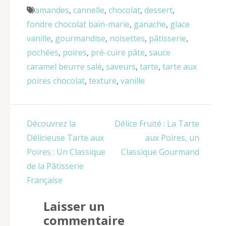
amandes
,
cannelle
,
chocolat
,
dessert
,
fondre chocolat bain-marie
,
ganache
,
glace
vanille
,
gourmandise
,
noisettes
,
pâtisserie
,
pochées
,
poires
,
pré-cuire pâte
,
sauce
caramel beurre salé
,
saveurs
,
tarte
,
tarte aux
poires chocolat
,
texture
,
vanille
Navigation
Découvrez la
Délice Fruité : La Tarte
de
Délicieuse Tarte aux
aux Poires, un
l’article
Poires : Un Classique
Classique Gourmand
de la Pâtisserie
Française
Laisser un
commentaire