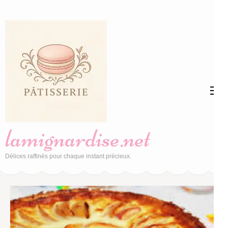
Aller
au
contenu
(Pressez
Entrée)
lamignardise.net
Délices raffinés pour chaque instant précieux.