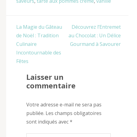
saveurs
,
tarte aux pommes crème
,
vanille
Navigation
La Magie du Gâteau
Découvrez l’Entremet
de
de Noël : Tradition
au Chocolat : Un Délice
l’article
Culinaire
Gourmand à Savourer
Incontournable des
Fêtes
Laisser un
commentaire
Votre adresse e-mail ne sera pas
publiée.
Les champs obligatoires
sont indiqués avec
*